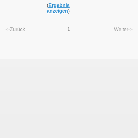
(
Ergebnis
anzeigen
)
 Wildbahn
<-Zurück
1
Weiter->
nhalt stellt sich vor