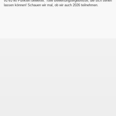
91-91-90 Punkten bewertet. Tolle Bewertungsergebnisse, die sich sehen
lassen können! Schauen wir mal, ob wir auch 2026 teilnehmen.