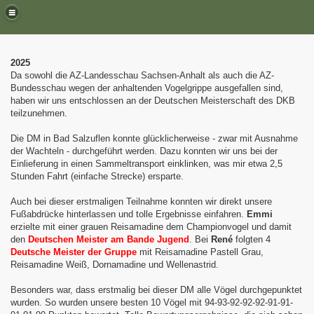
2025
Da sowohl die AZ-Landesschau Sachsen-Anhalt als auch die AZ-
Bundesschau wegen der anhaltenden Vogelgrippe ausgefallen sind,
haben wir uns entschlossen an der Deutschen Meisterschaft des DKB
teilzunehmen.
Die DM in Bad Salzuflen konnte glücklicherweise - zwar mit Ausnahme
der Wachteln - durchgeführt werden. Dazu konnten wir uns bei der
Einlieferung in einen Sammeltransport einklinken, was mir etwa 2,5
Stunden Fahrt (einfache Strecke) ersparte.
halt
Auch bei dieser erstmaligen Teilnahme konnten wir direkt unsere
Fußabdrücke hinterlassen und tolle Ergebnisse einfahren.
Emmi
erzielte mit einer grauen Reisamadine dem Championvogel und damit
den
Deutschen
Meister am Bande Jugend
. Bei
René
folgten 4
Deutsche Meister der Gruppe
mit Reisamadine Pastell Grau,
Reisamadine Weiß, Dornamadine und Wellenastrid.
Besonders war, dass erstmalig bei dieser DM alle Vögel durchgepunktet
wurden. So wurden unsere besten 10 Vögel mit 94-93-92-92-92-91-91-