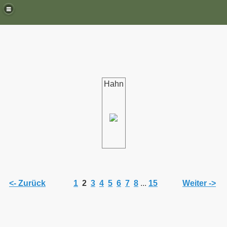
Hahn
<- Zurück
1
2
3
4
5
6
7
8
...
15
Weiter ->