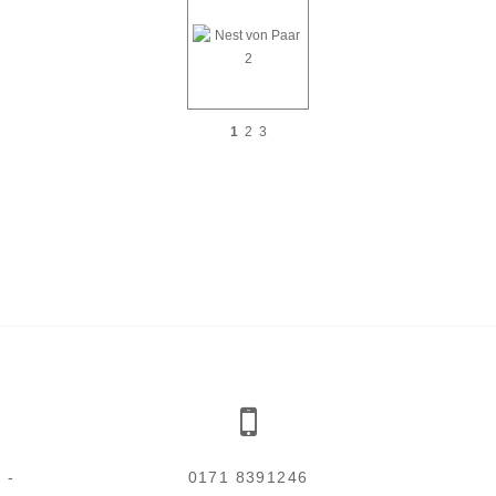
1
2
3
 3
0171 8391246